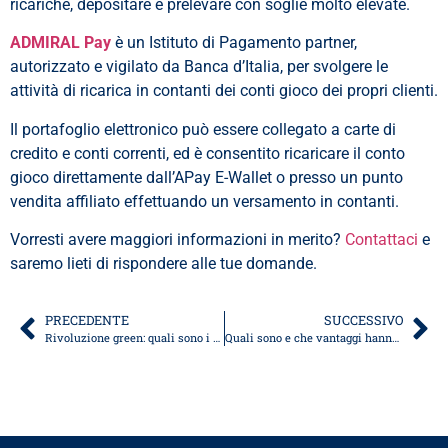
ricariche, depositare e prelevare con soglie molto elevate.
ADMIRAL Pay
è un Istituto di Pagamento partner,
autorizzato e vigilato da Banca d’Italia, per svolgere le
attività di ricarica in contanti dei conti gioco dei propri clienti.
Il portafoglio elettronico può essere collegato a carte di
credito e conti correnti, ed è consentito ricaricare il conto
gioco direttamente dall’APay E-Wallet o presso un punto
vendita affiliato effettuando un versamento in contanti.
Vorresti avere maggiori informazioni in merito?
Contattaci
e
saremo lieti di rispondere alle tue domande.
PRECEDENTE
SUCCESSIVO
Rivoluzione green: quali sono i sistemi di pagamento più ecosostenibili?
Quali sono e che vantaggi hanno i sistemi di pagamento cashless?