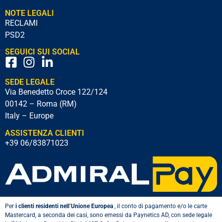
NOTE LEGALI
RECLAMI
PSD2
SEGUICI SUI SOCIAL
SEDE LEGALE
Via Benedetto Croce 122/124
00142 – Roma (RM)
Italy – Europe
ASSISTENZA CLIENTI
+39 06/83871023
Per
i clienti residenti nell’Unione Europea
, il conto di pagamento e/o le carte
Mastercard, a seconda dei casi, sono emessi da Paynetics AD, con sede legale