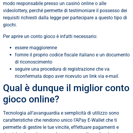
modo responsabile presso un casinò online o alle
videolottery, perché permette di testimoniare il possesso dei
requisiti richiesti dalla legge per partecipare a questo tipo di
giochi.
Per aprire un conto gioco è infatti necessario:
essere maggiorenne
fornire il proprio codice fiscale italiano e un documento
di riconoscimento
seguire una procedura di registrazione che va
riconfermata dopo aver ricevuto un link via e-mail.
Qual è dunque il miglior conto
gioco online?
Tecnologia all’avanguardia e semplicità di utilizzo sono
caratteristiche che rendono unico l’APay E-Wallet che ti
permette di gestire le tue vincite, effettuare pagamenti e