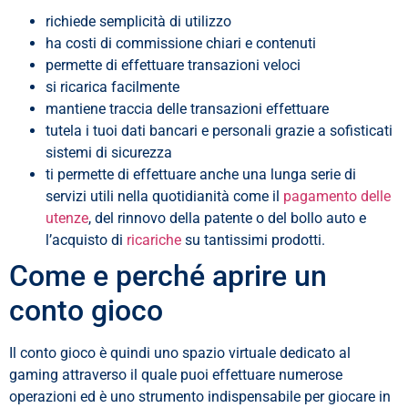
richiede semplicità di utilizzo
ha costi di commissione chiari e contenuti
permette di effettuare transazioni veloci
si ricarica facilmente
mantiene traccia delle transazioni effettuare
tutela i tuoi dati bancari e personali grazie a sofisticati
sistemi di sicurezza
ti permette di effettuare anche una lunga serie di
servizi utili nella quotidianità come il
pagamento delle
utenze
, del rinnovo della patente o del bollo auto e
l’acquisto di
ricariche
su tantissimi prodotti.
Come e perché aprire un
conto gioco
Il conto gioco è quindi uno spazio virtuale dedicato al
gaming attraverso il quale puoi effettuare numerose
operazioni ed è uno strumento indispensabile per giocare in