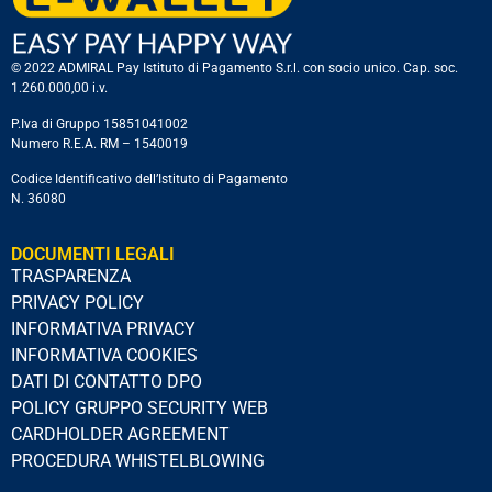
© 2022 ADMIRAL Pay Istituto di Pagamento S.r.l. con socio unico. Cap. soc.
1.260.000,00 i.v.
P.Iva di Gruppo 15851041002
Numero R.E.A. RM – 1540019
Codice Identificativo dell’Istituto di Pagamento
N. 36080
DOCUMENTI LEGALI
TRASPARENZA
PRIVACY POLICY
INFORMATIVA PRIVACY
INFORMATIVA COOKIES
DATI DI CONTATTO DPO
POLICY GRUPPO SECURITY WEB
CARDHOLDER AGREEMENT
PROCEDURA WHISTELBLOWING