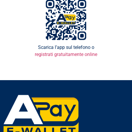
Scarica l’app sul telefono o
registrati gratuitamente online