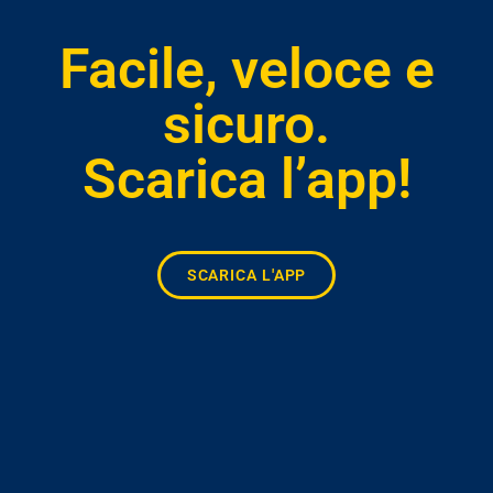
Facile, veloce e
sicuro.
Scarica l’app!
SCARICA L'APP