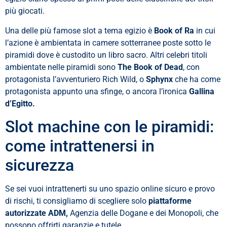
più giocati.
Una delle più famose slot a tema egizio è
Book of Ra
in cui
l’azione è ambientata in camere sotterranee poste sotto le
piramidi dove è custodito un libro sacro. Altri celebri titoli
ambientate nelle piramidi sono
The Book of Dead
, con
protagonista l’avventuriero Rich Wild, o
Sphynx
che ha come
protagonista appunto una sfinge, o ancora l’ironica
Gallina
d’Egitto.
Slot machine con le piramidi:
come intrattenersi in
sicurezza
Se sei vuoi intrattenerti su uno spazio online sicuro e provo
di rischi, ti consigliamo di scegliere solo
piattaforme
autorizzate ADM,
Agenzia delle Dogane e dei Monopoli, che
possono offrirti garanzie e tutele.