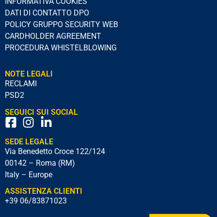
INFORMATIVA COOKIES
DATI DI CONTATTO DPO
POLICY GRUPPO SECURITY WEB
CARDHOLDER AGREEMENT
PROCEDURA WHISTELBLOWING
NOTE LEGALI
RECLAMI
PSD2
SEGUICI SUI SOCIAL
SEDE LEGALE
Via Benedetto Croce 122/124
00142 – Roma (RM)
Italy – Europe
ASSISTENZA CLIENTI
+39 06/83871023