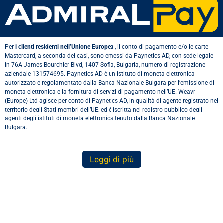
Per
i clienti residenti nell’Unione Europea
, il conto di pagamento e/o le carte
Mastercard, a seconda dei casi, sono emessi da Paynetics AD, con sede legale
in 76A James Bourchier Blvd, 1407 Sofia, Bulgaria, numero di registrazione
aziendale 131574695. Paynetics AD è un istituto di moneta elettronica
autorizzato e regolamentato dalla Banca Nazionale Bulgara per l’emissione di
moneta elettronica e la fornitura di servizi di pagamento nell’UE. Weavr
(Europe) Ltd agisce per conto di Paynetics AD, in qualità di agente registrato nel
territorio degli Stati membri dell’UE, ed è iscritta nel registro pubblico degli
agenti degli istituti di moneta elettronica tenuto dalla Banca Nazionale
Bulgara.
Leggi di più