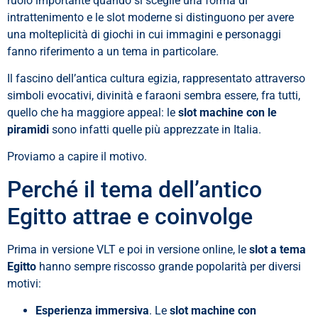
ruolo importante quando si sceglie una forma di
intrattenimento e le slot moderne si distinguono per avere
una molteplicità di giochi in cui immagini e personaggi
fanno riferimento a un tema in particolare.
Il fascino dell’antica cultura egizia, rappresentato attraverso
simboli evocativi, divinità e faraoni sembra essere, fra tutti,
quello che ha maggiore appeal: le
slot machine con le
piramidi
sono infatti quelle più apprezzate in Italia.
Proviamo a capire il motivo.
Perché il tema dell’antico
Egitto attrae e coinvolge
Prima in versione VLT e poi in versione online, le
slot a tema
Egitto
hanno sempre riscosso grande popolarità per diversi
motivi:
Esperienza immersiva
. Le
slot machine con