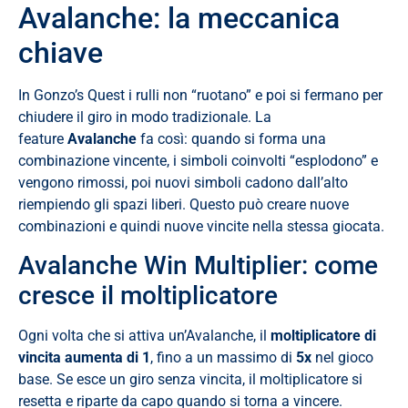
Avalanche: la meccanica
chiave
In Gonzo’s Quest i rulli non “ruotano” e poi si fermano per
chiudere il giro in modo tradizionale. La
feature
Avalanche
fa così: quando si forma una
combinazione vincente, i simboli coinvolti “esplodono” e
vengono rimossi, poi nuovi simboli cadono dall’alto
riempiendo gli spazi liberi. Questo può creare nuove
combinazioni e quindi nuove vincite nella stessa giocata.
Avalanche Win Multiplier: come
cresce il moltiplicatore
Ogni volta che si attiva un’Avalanche, il
moltiplicatore di
vincita aumenta di 1
, fino a un massimo di
5x
nel gioco
base. Se esce un giro senza vincita, il moltiplicatore si
resetta e riparte da capo quando si torna a vincere.