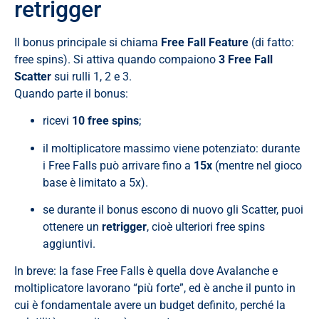
retrigger
Il bonus principale si chiama
Free Fall Feature
(di fatto:
free spins). Si attiva quando compaiono
3 Free Fall
Scatter
sui rulli 1, 2 e 3.
Quando parte il bonus:
ricevi
10 free spins
;
il moltiplicatore massimo viene potenziato: durante
i Free Falls può arrivare fino a
15x
(mentre nel gioco
base è limitato a 5x).
se durante il bonus escono di nuovo gli Scatter, puoi
ottenere un
retrigger
, cioè ulteriori free spins
aggiuntivi.
In breve: la fase Free Falls è quella dove Avalanche e
moltiplicatore lavorano “più forte”, ed è anche il punto in
cui è fondamentale avere un budget definito, perché la