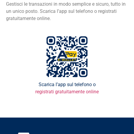
Gestisci le transazioni in modo semplice e sicuro, tutto in
un unico posto. Scarica l’app sul telefono o registrati
gratuitamente online.
Scarica l’app sul telefono o
registrati gratuitamente online