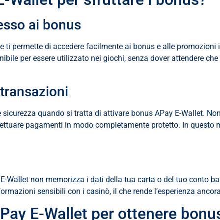
cesso ai bonus
he ti permette di accedere facilmente ai bonus e alle promozioni
ile per essere utilizzato nei giochi, senza dover attendere che 
 transazioni
 sicurezza quando si tratta di attivare bonus APay E-Wallet. Non 
di effettuare pagamenti in modo completamente protetto. In quest
E-Wallet non memorizza i dati della tua carta o del tuo conto ban
mazioni sensibili con i casinò, il che rende l’esperienza ancora 
APay E-Wallet per ottenere bonu