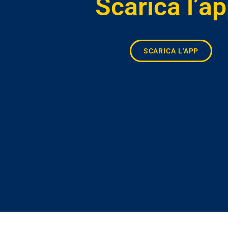
Scarica l’ap
SCARICA L'APP