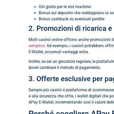
Giri gratis per le slot machine
Bonus sul deposito che raddoppiano la s
Bonus cashback su eventuali perdite
2. Promozioni di ricarica e
Molti casinò online offrono anche promozioni di 
semplice
. Ad esempio, i casinò potrebbero offri
E-Wallet, accumuli vantaggi extra.
Inoltre, se sei un giocatore regolare, le piattaf
dover cambiare il metodo di pagamento.
3. Offerte esclusive per pa
Sempre più casinò e piattaforme di scommesse st
e alla sicurezza che offre, i wallet digitali che
APay E-Wallet, incrementando così il valore dell
Perché scegliere APay E