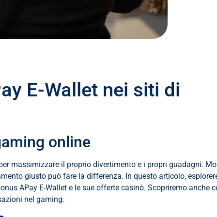
y E-Wallet nei siti di
 gaming online
r massimizzare il proprio divertimento e i propri guadagni. Mol
mento giusto può fare la differenza. In questo articolo, esplore
i bonus APay E-Wallet e le sue offerte casinò. Scopriremo anche 
sazioni nel gaming.