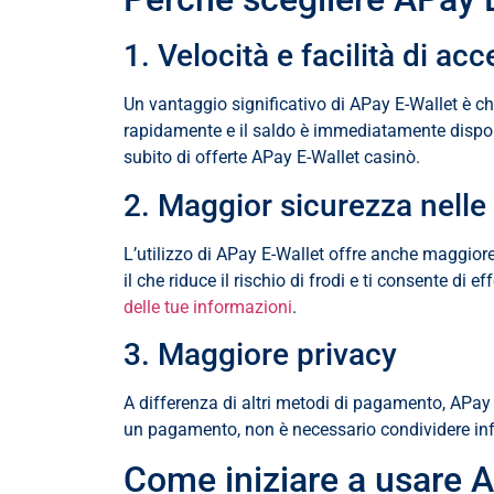
1. Velocità e facilità di ac
Un vantaggio significativo di APay E-Wallet è c
rapidamente e il saldo è immediatamente disponib
subito di offerte APay E-Wallet casinò.
2. Maggior sicurezza nelle
L’utilizzo di APay E-Wallet offre anche maggiore
il che riduce il rischio di frodi e ti consente 
delle tue informazioni
.
3. Maggiore privacy
A differenza di altri metodi di pagamento, APay 
un pagamento, non è necessario condividere infor
Come iniziare a usare 