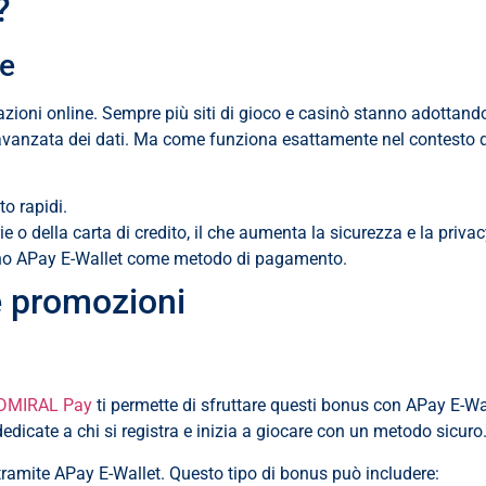
?
ne
sazioni online. Sempre più siti di gioco e casinò stanno adottand
 avanzata dei dati. Ma come funziona esattamente nel contesto 
to rapidi.
e o della carta di credito, il che aumenta la sicurezza e la privac
rano APay E-Wallet come metodo di pagamento.
e promozioni
DMIRAL Pay
ti permette di sfruttare questi bonus con APay E-Wal
dicate a chi si registra e inizia a giocare con un metodo sicuro
 tramite APay E-Wallet. Questo tipo di bonus può includere: